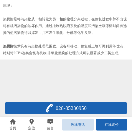
原理：
热脱附是将污染物从一相转化为另一相的物理分离过程，在修复过程中并不出现
对有机污染物的破坏作用。通过控制热脱附系统的温度和污染土壤停留时间有选
择的使污染物得以挥发，并不发生氧化、分解等化学反应。
热脱附
技术具有污染物处理范围宽、设备可移动、修复后土壤可再利用等优点，
特别对PCBs这类含氯有机物,非氧化燃烧的处理方式可以显著减少二英生成。
028-85230950
热线电话
在线询价
首页
定位
留言