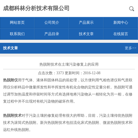
成都科林分析技术有限公司
网站首页
公司简介
产品展示
新闻中心
联系我们
产品目录
技术文章
在线留言
技术文章
更多>>
热脱附技术在土壤污染修复上的应用
点击次数：3373 更新时间：2016-12-08
热脱附仪
用于气体、液体和固体样品的前处理，以方便利用气相色谱仪和气质联
用仪分析样品中微量挥发性和半挥发性有机化合物的定性定量分析。热脱附可通
过调节加热温度和停留时间等方式有选择地将污染物从一相转化为另一相，在修
复过程中并不出现对有机污染物的破坏作用。
热脱附技术
对于污染土壤的修复处理有很大的帮助，目前，污染土壤传统热脱附
技术为滚筒式热脱附。新兴热脱附技术包括流化床式热脱附、微波热脱附技术和
远红外线热脱附。