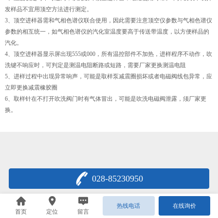
发样品不宜用顶空方法进行测定。
3、顶空进样器需和气相色谱仪联合使用，因此需要注意顶空仪参数与气相色谱仪
参数的相互统一，如气相色谱仪的汽化室温度要高于传送带温度，以方便样品的
汽化。
4、顶空进样器显示屏出现555或000，所有温控部件不加热，进样程序不动作，吹
洗键不响应时，可判定是测温电阻断路或短路，需要厂家更换测温电阻
5、进样过程中出现异常响声，可能是取样泵减震圈损坏或者电磁阀线包异常，应
立即更换减震橡胶圈
6、取样针在不打开吹洗阀门时有气体冒出，可能是吹洗电磁阀泄露，须厂家更
换。
028-85230950
热线电话
在线询价
首页
定位
留言