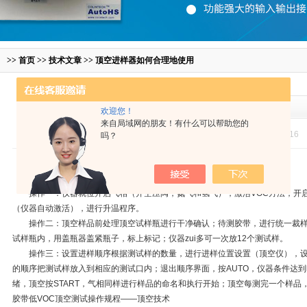
>>
首页
>>
技术文章
>> 顶空进样器如何合理地使用
顶空进样器如何合理地使用
欢迎您！
来自局域网的朋友！有什么可以帮助您的
点击次数：2329 更新时间：2017-01-16
吗？
顶空进样器
在使用的时候应该如何合理地操作呢？下面我们来了解下：
操作一：仪器就位开启气相（开空压阀，氮气和氢气），激活VOC方法；开启
（仪器自动激活），进行升温程序。
操作二：顶空样品前处理顶空试样瓶进行干净确认；待测胶带，进行统一裁样
试样瓶内，用盖瓶器盖紧瓶子，标上标记；仪器zui多可一次放12个测试样。
操作三：设置进样顺序根据测试样的数量，进行进样位置设置（顶空仪），设
的顺序把测试样放入到相应的测试口内；退出顺序界面，按AUTO，仪器条件达到
绪，顶空按START，气相同样进行样品的命名和执行开始；顶空每测完一个样品
胶带低VOC顶空测试操作规程——顶空技术