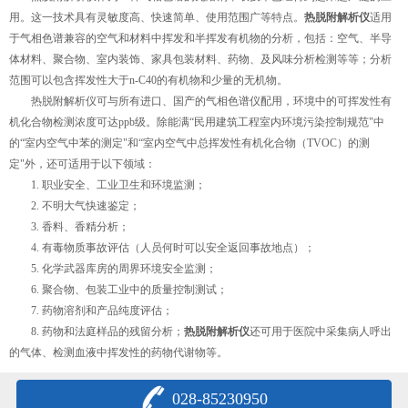
用。这一技术具有灵敏度高、快速简单、使用范围广等特点。
热脱附解析仪
适用
于气相色谱兼容的空气和材料中挥发和半挥发有机物的分析，包括：空气、半导
体材料、聚合物、室内装饰、家具包装材料、药物、及风味分析检测等等；分析
范围可以包含挥发性大于n-C40的有机物和少量的无机物。
热脱附解析仪可与所有进口、国产的气相色谱仪配用，环境中的可挥发性有
机化合物检测浓度可达ppb级。除能满“民用建筑工程室内环境污染控制规范"中
的“室内空气中苯的测定"和“室内空气中总挥发性有机化合物（TVOC）的测
定"外，还可适用于以下领域：
1. 职业安全、工业卫生和环境监测；
2. 不明大气快速鉴定；
3. 香料、香精分析；
4. 有毒物质事故评估（人员何时可以安全返回事故地点）；
5. 化学武器库房的周界环境安全监测；
6. 聚合物、包装工业中的质量控制测试；
7. 药物溶剂和产品纯度评估；
8. 药物和法庭样品的残留分析；
热脱附解析仪
还可用于医院中采集病人呼出
的气体、检测血液中挥发性的药物代谢物等。
028-85230950