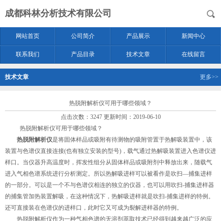
成都科林分析技术有限公司
网站首页
公司简介
产品展示
新闻中心
联系我们
产品目录
技术文章
在线留言
技术文章
更多>>
热脱附解析仪可用于哪些领域？
点击次数：3247 更新时间：2019-06-10
热脱附解析仪可用于哪些领域？
热脱附解析仪
是将固体样品或吸附有待测物的吸附管置于热解吸装置中，该
装置与色谱仪直接连接(也有独立安装的型号)，载气通过热解吸装置进入色谱仪进
样口。当仪器升高温度时，挥发性组分从固体样品或吸附剂中释放出来，随载气
进入气相色谱系统进行分析测定。所以热解吸进样可以被看作是吹扫—捕集进样
的一部分。可以是一个不与色谱仪相连的独立的仪器，也可以用吹扫-捕集进样器
的捕集管加热装置解吸，在这种情况下，热解吸进样就是吹扫-捕集进样的特例。
还可直接装在色谱仪的进样口，此时它又可成为裂解进样器的特例。
热脱附解析仪作为一种气相色谱的无溶剂萃取技术已经得到越来越广泛的应