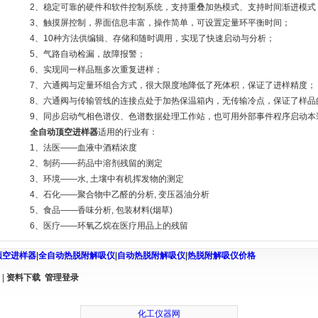
2、稳定可靠的硬件和软件控制系统，支持重叠加热模式、支持时间渐进模式
3、触摸屏控制，界面信息丰富，操作简单，可设置定量环平衡时间；
4、10种方法供编辑、存储和随时调用，实现了快速启动与分析；
5、气路自动检漏，故障报警；
6、实现同一样品瓶多次重复进样；
7、六通阀与定量环组合方式，很大限度地降低了死体积，保证了进样精度；
8、六通阀与传输管线的连接点处于加热保温箱内，无传输冷点，保证了样品
9、同步启动气相色谱仪、色谱数据处理工作站，也可用外部事件程序启动本
全自动顶空进样器
适用的行业有：
1、法医——血液中酒精浓度
2、制药——药品中溶剂残留的测定
3、环境——水, 土壤中有机挥发物的测定
4、石化——聚合物中乙醛的分析, 变压器油分析
5、食品——香味分析, 包装材料(烟草)
6、医疗——环氧乙烷在医疗用品上的残留
顶空进样器
|
全自动热脱附解吸仪
|
自动热脱附解吸仪
|
热脱附解吸仪价格
|
资料下载
管理登录
化工仪器网