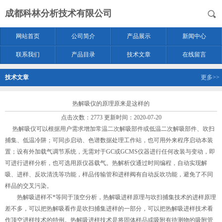
成都科林分析技术有限公司
网站首页
公司简介
产品展示
新闻中心
联系我们
产品目录
技术文章
在线留言
技术文章
更多>>
热解吸仪的原理原来是这样的
点击次数：2773 更新时间：2020-07-20
热解吸仪可以根据用户需求增加常温二次解吸部件或低温二次解吸部件、吹扫
捕集、低温冷阱；可同步启动、色谱数据处理工作站，也可用外来程序启动本装
置；设有外加载气调节系统，无需对于GC或GCMS仪器进行任何改装与变动，即
可进行进样分析，也可选用原仪器载气。热解析仪通过时间编程，自动实现解
吸、进样、反吹清洗等功能，样品传输管和进样阀有自动反吹功能，避免了不同
样品的交叉污染。
热解吸进样不*等同于顶空分析，热解吸进样原理与吹扫捕集技术的进样原理
差不多，可以把热解吸看作是吹扫捕集进样的一部分，可以把热解吸进样技术看
作顶空进样技术的特例。热解吸进样技术是将固体样品或吸附有待测物的吸附管