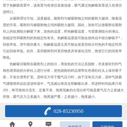
置于热解吸装置中，该装置与色谱仪直接连接，载气通过热解吸装置进入色谱仪
进样口。
从吸附理论可知，温度越低，吸附剂与被吸附物之间的吸附力越强，随着温
度的升高，吸附剂与被吸附物之间的吸附力越弱。因此，加热可以使吸附在吸附
剂上的欲测组分解吸下来，加热的温度，即热解吸温度，与需要测组分的沸点、
热稳定性和吸附剂的热稳定性有关。热解吸温度低可能会使样品中组分解吸不*，
回收率低，管中残存量大；热解吸温度太高可能会使某些组分对热的不稳定性而
引起回收率低。此外，某些吸附剂对某些物质具有催化活性，致使它们的回收率
降低。
热解吸仪吸附在吸附剂上的组分，用加热的方法让其脱附，并直接吹扫到气
相色谱系统的分析柱上进行分析，使热脱附的样品谱带在色谱柱柱头上保持塞子
形，不发生谱带扩宽。进样压力等于载气压力时，由于没有压力差，进样气路载
气缓慢将样品吹进进样器中，气流难以将其全部解吸出来，而进样时间如果只有
20S，将导致组分流失，定量不准。拖尾现象的出现分析可能是载气压力之差越大
所致，载气压力之差越大，拖尾越严重；之差越小，拖尾越小。
028-85230950