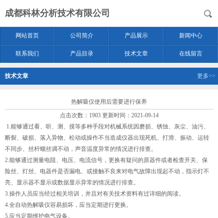
成都科林分析技术有限公司
网站首页
公司简介
产品展示
新闻中心
联系我们
产品目录
技术文章
在线留言
技术文章
更多>>
热解吸仪使用后需要进行保养
点击次数：1903 更新时间：2021-09-14
1.能够通过看、听、测、摸等多种手段对机械系统因磨损、锈蚀、灰尘、油污、
断裂、破损、落入异物、松动或操作不当造成仪器出现死机、打滑、振动、运转
不同步、丝杆螺丝调不动，声音温度异常的情况进行排查。
2.能够通过测量电阻、电压、电流信号，更换有疑问的原器件或者检查开关、保
险丝、灯丝、电器件是否漏电、或接触不良来对电气故障出现起不动，指示灯不
亮、显示器不显示或数据显示异常的情况进行排查。
3.操作人员应当经过相关培训，并且对有关技术资料有过详细的阅读。
4.全自动热解吸仪容易损坏，应当定期进行更换。
5.应当定期维护电气设备。