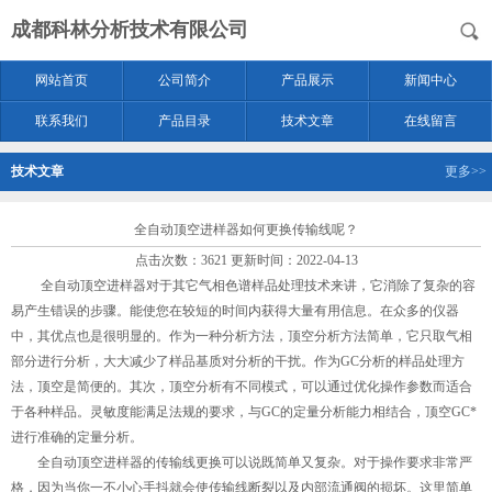
成都科林分析技术有限公司
网站首页
公司简介
产品展示
新闻中心
联系我们
产品目录
技术文章
在线留言
技术文章
更多>>
全自动顶空进样器如何更换传输线呢？
点击次数：3621 更新时间：2022-04-13
全自动顶空进样器对于其它气相色谱样品处理技术来讲，它消除了复杂的容
易产生错误的步骤。能使您在较短的时间内获得大量有用信息。在众多的仪器
中，其优点也是很明显的。作为一种分析方法，顶空分析方法简单，它只取气相
部分进行分析，大大减少了样品基质对分析的干扰。作为GC分析的样品处理方
法，顶空是简便的。其次，顶空分析有不同模式，可以通过优化操作参数而适合
于各种样品。灵敏度能满足法规的要求，与GC的定量分析能力相结合，顶空GC*
进行准确的定量分析。
全自动顶空进样器的传输线更换可以说既简单又复杂。对于操作要求非常严
格，因为当你一不小心手抖就会使传输线断裂以及内部流通阀的损坏。这里简单