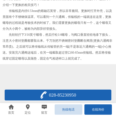
介绍一下更换的相关技巧！
传输线是内径0.53mm的熔融石英管，所以非常脆弱。更换时打开外壳，以及
里面有个不锈钢保温罩。可以看到一个六通阀，传输线的一端就连在这里，更换
螺母的过程就是考验技术的时候了。我们需要更换的螺母只有一个，这个螺母又
分为大小两个，被称为内部异径管接头。
先轻轻拧下3/16英寸螺母，然后拧松1/4螺母，与阀口垂直轻轻地拿下接头，
注意大小密封垫圈都要取出来。千万别把不锈钢密封垫圈断在阀里(更换六通阀非
常昂贵)。之后就可以将传输线从传输管的另一端(不是靠近六通阀的一端)小心推
送。安装完六通阀这端后，在另一端截取超过管口60-65mm传输线。然后将传输
线穿过固定螺母以及隔垫，固定在气相进样口上就完成了。
028-85230950
热线电话
在线询价
首页
定位
留言