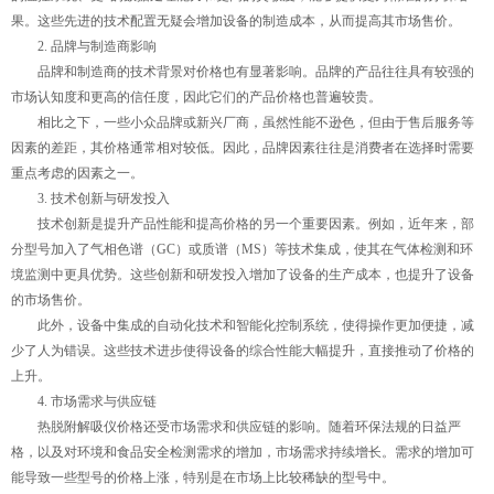
果。这些先进的技术配置无疑会增加设备的制造成本，从而提高其市场售价。
2. 品牌与制造商影响
品牌和制造商的技术背景对价格也有显著影响。品牌的产品往往具有较强的
市场认知度和更高的信任度，因此它们的产品价格也普遍较贵。
相比之下，一些小众品牌或新兴厂商，虽然性能不逊色，但由于售后服务等
因素的差距，其价格通常相对较低。因此，品牌因素往往是消费者在选择时需要
重点考虑的因素之一。
3. 技术创新与研发投入
技术创新是提升产品性能和提高价格的另一个重要因素。例如，近年来，部
分型号加入了气相色谱（GC）或质谱（MS）等技术集成，使其在气体检测和环
境监测中更具优势。这些创新和研发投入增加了设备的生产成本，也提升了设备
的市场售价。
此外，设备中集成的自动化技术和智能化控制系统，使得操作更加便捷，减
少了人为错误。这些技术进步使得设备的综合性能大幅提升，直接推动了价格的
上升。
4. 市场需求与供应链
热脱附解吸仪价格还受市场需求和供应链的影响。随着环保法规的日益严
格，以及对环境和食品安全检测需求的增加，市场需求持续增长。需求的增加可
能导致一些型号的价格上涨，特别是在市场上比较稀缺的型号中。