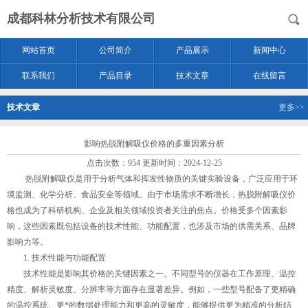
成都科林分析技术有限公司
网站首页
公司简介
产品展示
新闻中心
联系我们
产品目录
技术文章
在线留言
技术文章
更多>>
影响热脱附解吸仪价格的多重因素分析
点击次数：954 更新时间：2024-12-25
热脱附解吸仪是用于分析气体和挥发性物质的关键实验设备，广泛应用于环
境监测、化学分析、食品安全等领域。由于市场需求不断增长，
热脱附解吸仪价
格
也成为了科研机构、企业及相关领域投资者关注的焦点。价格受多个因素影
响，这些因素既包括设备的技术性能、功能配置，也涉及市场的供需关系、品牌
影响力等。
1. 技术性能与功能配置
技术性能是影响其价格的关键因素之一。不同型号的仪器在工作原理、温控
精度、解析灵敏度、分辨率等方面存在显著差异。例如，一些型号配备了更精确
的温控系统、更*的数据处理能力和更高的灵敏度，能够提供更为精准的分析结