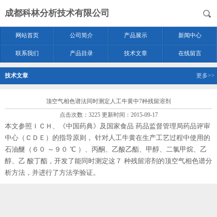
成都科林分析技术有限公司
网站首页
公司简介
产品展示
新闻中心
联系我们
产品目录
技术文章
在线留言
技术文章
更多>>
顶空气相色谱法同时测定人工牛黄中7种残留溶剂
点击次数：3225 更新时间：2015-09-17
本文参照ＩＣＨ、《中国药典》及国家食品 药品监督管理局药品评审
中心（ＣＤＥ）的指导原则， 针对人工牛黄在生产工艺过程中使用的
石油醚（６０ ～９０ ℃ ）、丙酮、乙酸乙酯、甲醇、二氯甲烷、乙
醇、乙 酸丁酯，开发了能同时测定这７ 种残留溶剂的顶空气相色谱分
析方法，并进行了方法学验证。