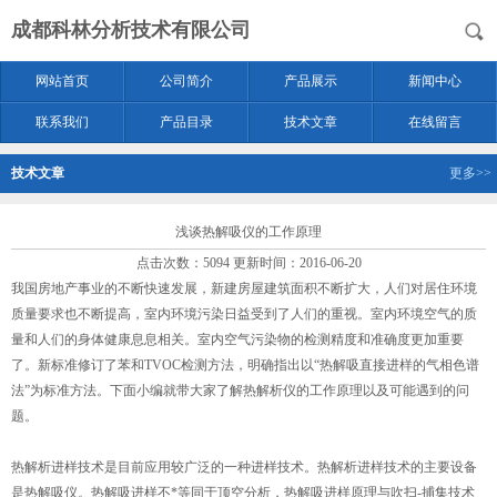
成都科林分析技术有限公司
网站首页
公司简介
产品展示
新闻中心
联系我们
产品目录
技术文章
在线留言
技术文章
更多>>
浅谈热解吸仪的工作原理
点击次数：5094 更新时间：2016-06-20
我国房地产事业的不断快速发展，新建房屋建筑面积不断扩大，人们对居住环境
质量要求也不断提高，室内环境污染日益受到了人们的重视。室内环境空气的质
量和人们的身体健康息息相关。室内空气污染物的检测精度和准确度更加重要
了。新标准修订了苯和TVOC检测方法，明确指出以“热解吸直接进样的气相色谱
法”为标准方法。下面小编就带大家了解热解析仪的工作原理以及可能遇到的问
题。
热解析进样技术是目前应用较广泛的一种进样技术。热解析进样技术的主要设备
是热解吸仪。热解吸进样不*等同于顶空分析，热解吸进样原理与吹扫-捕集技术