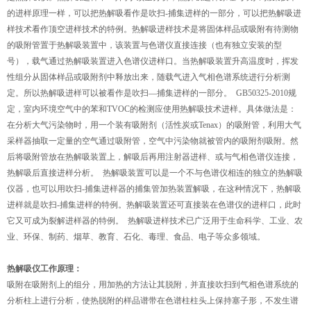
的进样原理一样，可以把热解吸看作是吹扫-捕集进样的一部分，可以把热解吸进
样技术看作顶空进样技术的特例。热解吸进样技术是将固体样品或吸附有待测物
的吸附管置于热解吸装置中，该装置与色谱仪直接连接（也有独立安装的型
号），载气通过热解吸装置进入色谱仪进样口。当热解吸装置升高温度时，挥发
性组分从固体样品或吸附剂中释放出来，随载气进入气相色谱系统进行分析测
定。所以热解吸进样可以被看作是吹扫—捕集进样的一部分。 GB50325-2010规
定，室内环境空气中的苯和TVOC的检测应使用热解吸技术进样。具体做法是：
在分析大气污染物时，用一个装有吸附剂（活性炭或Tenax）的吸附管，利用大气
采样器抽取一定量的空气通过吸附管，空气中污染物就被管内的吸附剂吸附。然
后将吸附管放在热解吸装置上，解吸后再用注射器进样、或与气相色谱仪连接，
热解吸后直接进样分析。 热解吸装置可以是一个不与色谱仪相连的独立的热解吸
仪器，也可以用吹扫-捕集进样器的捕集管加热装置解吸，在这种情况下，热解吸
进样就是吹扫-捕集进样的特例。热解吸装置还可直接装在色谱仪的进样口，此时
它又可成为裂解进样器的特例。 热解吸进样技术已广泛用于生命科学、工业、农
业、环保、制药、烟草、教育、石化、毒理、食品、电子等众多领域。
热解吸仪工作原理：
吸附在吸附剂上的组分，用加热的方法让其脱附，并直接吹扫到气相色谱系统的
分析柱上进行分析，使热脱附的样品谱带在色谱柱柱头上保持塞子形，不发生谱