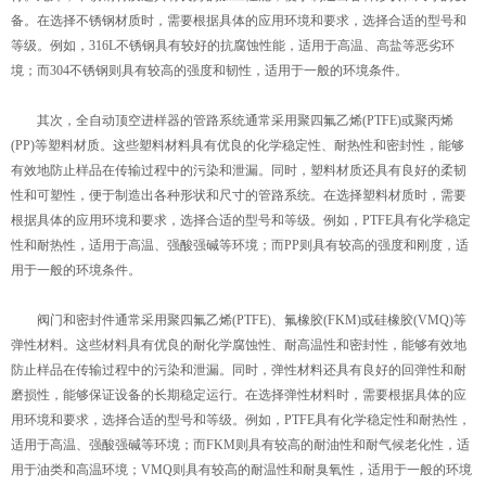
备。在选择不锈钢材质时，需要根据具体的应用环境和要求，选择合适的型号和
等级。例如，316L不锈钢具有较好的抗腐蚀性能，适用于高温、高盐等恶劣环
境；而304不锈钢则具有较高的强度和韧性，适用于一般的环境条件。
其次，全自动顶空进样器的管路系统通常采用聚四氟乙烯(PTFE)或聚丙烯
(PP)等塑料材质。这些塑料材料具有优良的化学稳定性、耐热性和密封性，能够
有效地防止样品在传输过程中的污染和泄漏。同时，塑料材质还具有良好的柔韧
性和可塑性，便于制造出各种形状和尺寸的管路系统。在选择塑料材质时，需要
根据具体的应用环境和要求，选择合适的型号和等级。例如，PTFE具有化学稳定
性和耐热性，适用于高温、强酸强碱等环境；而PP则具有较高的强度和刚度，适
用于一般的环境条件。
阀门和密封件通常采用聚四氟乙烯(PTFE)、氟橡胶(FKM)或硅橡胶(VMQ)等
弹性材料。这些材料具有优良的耐化学腐蚀性、耐高温性和密封性，能够有效地
防止样品在传输过程中的污染和泄漏。同时，弹性材料还具有良好的回弹性和耐
磨损性，能够保证设备的长期稳定运行。在选择弹性材料时，需要根据具体的应
用环境和要求，选择合适的型号和等级。例如，PTFE具有化学稳定性和耐热性，
适用于高温、强酸强碱等环境；而FKM则具有较高的耐油性和耐气候老化性，适
用于油类和高温环境；VMQ则具有较高的耐温性和耐臭氧性，适用于一般的环境