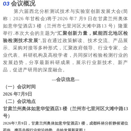
会议概况
0
3
第六届西北分析测试技术与实验室创新发展大会
(简
称：2026 年甘检会)将于2026 年7 月9 日在甘肃兰州奥体
如意华玺酒店3 楼（兰州市七里河区大滩中路13 号）隆重
举行
.本次大会的主题为“
汇聚创新力量，赋能西北地区检
验检测技术发展
",旨在通过政策解读、技术交流、产品展
示、采购对接等多种形式，汇聚政府领导、行业专家、企
业代表、科研机构及高校学者，共同探讨检验检测行业的
发展趋势，分享最新科研成果，展示行业新技术、新产
品，促进产研用的深度融合。
---会议信息---
（一）会议时间
2026 年7月9日
（二）会议地点
甘肃兰州奥体如意华玺酒店
3 楼（兰州市七里河区大滩中路13
号）
202
6
年
7月9日
，甘肃兰州奥体如意华玺酒店
3 楼，成都科林
分析
静候诸位
莅临，携手共探行业前沿趋势，共绘发展新蓝图！