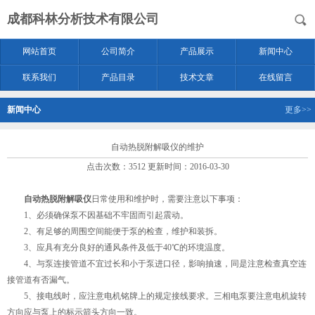
成都科林分析技术有限公司
网站首页
公司简介
产品展示
新闻中心
联系我们
产品目录
技术文章
在线留言
新闻中心
更多>>
自动热脱附解吸仪的维护
点击次数：3512 更新时间：2016-03-30
自动热脱附解吸仪
日常使用和维护时，需要注意以下事项：
1、必须确保泵不因基础不牢固而引起震动。
2、有足够的周围空间能便于泵的检查，维护和装拆。
3、应具有充分良好的通风条件及低于40℃的环境温度。
4、与泵连接管道不宜过长和小于泵进口径，影响抽速，同是注意检查真空连
接管道有否漏气。
5、接电线时，应注意电机铭牌上的规定接线要求。三相电泵要注意电机旋转
方向应与泵上的标示箭头方向一致。