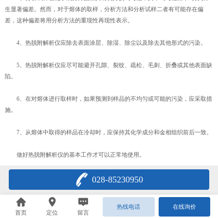
生显著偏差。然而，对于熔体的取样，分析方法和分析试样二者有可能存在偏
差，这种偏差将用分析方法的重现性再现性表示。
4、热脱附解析仪应除去表面涂层、除湿、除尘以及除去其他形式的污染。
5、热脱附解析仪应尽可能避开孔隙、裂纹、疏松、毛刺、折叠或其他表面缺
陷。
6、在对熔体进行取样时，如果预测到样品的不均匀或可能的污染，应采取措
施。
7、从熔体中取得的样品在冷却时，应保持其化学成分和金相组织前后一致。
做好热脱附解析仪的基本工作才可以正常地使用。
028-85230950
热线电话
在线询价
首页
定位
留言