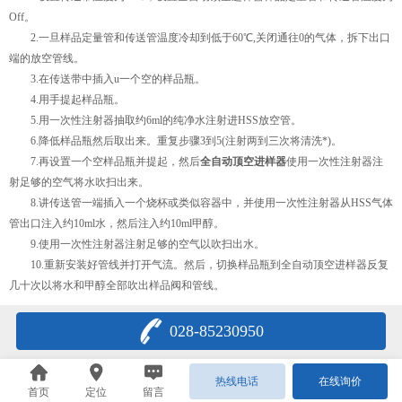
Off。
2.一旦样品定量管和传送管温度冷却到低于60℃,关闭通往0的气体，拆下出口
端的放空管线。
3.在传送带中插入u一个空的样品瓶。
4.用手提起样品瓶。
5.用一次性注射器抽取约6ml的纯净水注射进HSS放空管。
6.降低样品瓶然后取出来。重复步骤3到5(注射两到三次将清洗*)。
7.再设置一个空样品瓶并提起，然后
全自动顶空进样器
使用一次性注射器注
射足够的空气将水吹扫出来。
8.讲传送管一端插入一个烧杯或类似容器中，并使用一次性注射器从HSS气体
管出口注入约10ml水，然后注入约10ml甲醇。
9.使用一次性注射器注射足够的空气以吹扫出水。
10.重新安装好管线并打开气流。然后，切换样品瓶到全自动顶空进样器反复
几十次以将水和甲醇全部吹出样品阀和管线。
028-85230950
热线电话
在线询价
首页
定位
留言