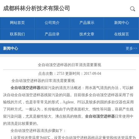
成都科林分析技术有限公司
网站首页
公司简介
产品展示
新闻中心
联系我们
产品目录
技术文章
在线留言
新闻中心
更多>>
全自动顶空进样器的日常清洗需要重视
点击次数：2753 更新时间：2017-09-04
全自动顶空进样器的日常清洗需要重视
全自动顶空进样器
残留污染的清洗方法概述：用水蒸气清洗的办法，可以解
决自动全自动顶空进样器残留污染的问题。目前很多全自动顶空进样器采用了传
输线的方式，也是非常常见的形式，Agilent、PE以及较多的国的多款仪器也采用
了同样方式。一般认为，长传输线由于内壁表面积大、惰性等问题，容易产生残
留污染问题，尤其是极性较大、沸点较高的物质。
全自动顶空进样器
日常使用中
的清洗是比较重要的。
全自动顶空进样器清洗步骤如下：
1.设置传送带温度为60℃，设置全自动顶空进样器样品定量管和传送管温度为